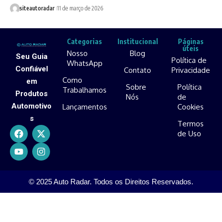
siteautoradar
11 de março de 2026
Categorias
Institucional
Páginas
úteis
Nosso
Blog
Seu Guia
Política de
WhatsApp
Confiável
Contato
Privacidade
Como
em
Sobre
Política
Trabalhamos
Produtos
Nós
de
Automotivo
Lançamentos
Cookies
s
Termos
de Uso
© 2025 Auto Radar. Todos os Direitos Reservados.