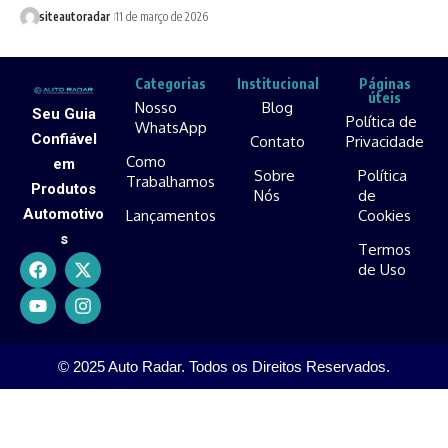
siteautoradar
11 de março de 2026
Categorias
Institucional
Páginas
úteis
Nosso
Blog
Seu Guia
Política de
WhatsApp
Confiável
Contato
Privacidade
Como
em
Sobre
Política
Trabalhamos
Produtos
Nós
de
Automotivo
Lançamentos
Cookies
s
Termos
de Uso
© 2025 Auto Radar. Todos os Direitos Reservados.